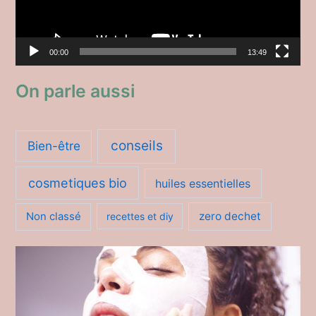
u
r
00:00
13:49
v
i
On parle aussi
d
é
o
conseils
Bien-être
cosmetiques bio
huiles essentielles
zero dechet
Non classé
recettes et diy