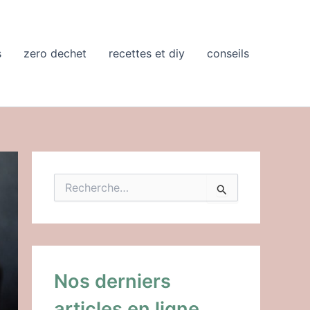
s
zero dechet
recettes et diy
conseils
R
e
c
h
e
r
c
Nos derniers
h
e
articles en ligne
r