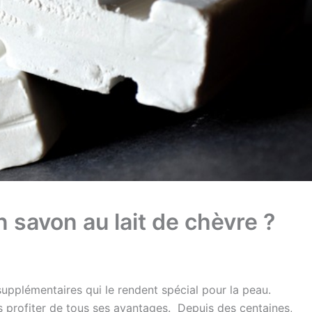
savon au lait de chèvre ?
pplémentaires qui le rendent spécial pour la peau.
profiter de tous ses avantages. Depuis des centaines,