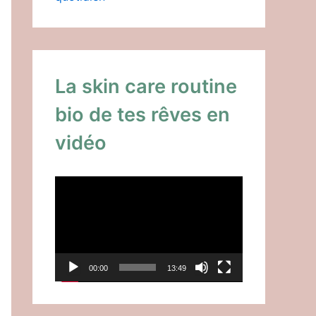
La skin care routine
bio de tes rêves en
vidéo
L
e
c
t
00:00
13:49
e
u