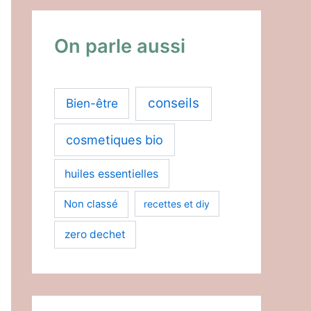
r
v
On parle aussi
i
d
é
conseils
Bien-être
o
cosmetiques bio
huiles essentielles
Non classé
recettes et diy
zero dechet