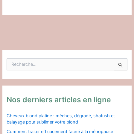
R
e
c
h
e
r
c
Nos derniers articles en ligne
h
e
r
Cheveux blond platine : mèches, dégradé, shatush et
balayage pour sublimer votre blond
:
Comment traiter efficacement l’acné à la ménopause