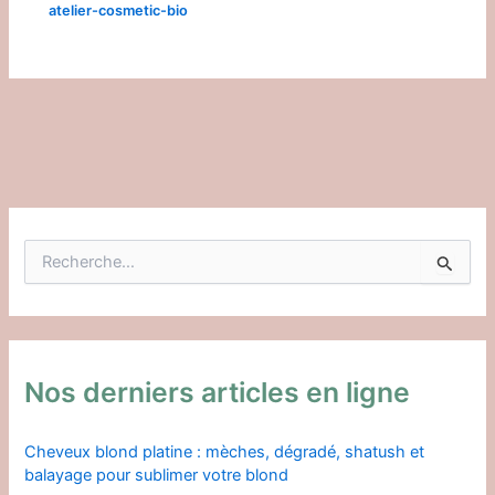
atelier-cosmetic-bio
R
e
c
h
e
r
c
Nos derniers articles en ligne
h
e
r
Cheveux blond platine : mèches, dégradé, shatush et
balayage pour sublimer votre blond
: