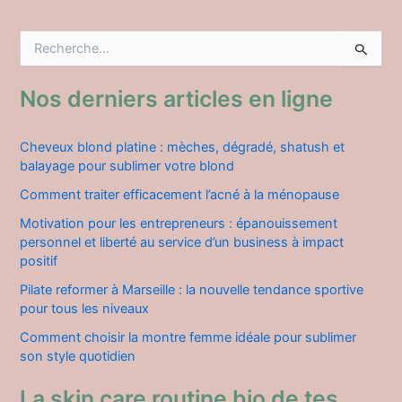
R
e
c
h
Nos derniers articles en ligne
e
r
c
Cheveux blond platine : mèches, dégradé, shatush et
h
balayage pour sublimer votre blond
e
Comment traiter efficacement l’acné à la ménopause
r
Motivation pour les entrepreneurs : épanouissement
:
personnel et liberté au service d’un business à impact
positif
Pilate reformer à Marseille : la nouvelle tendance sportive
pour tous les niveaux
Comment choisir la montre femme idéale pour sublimer
son style quotidien
La skin care routine bio de tes